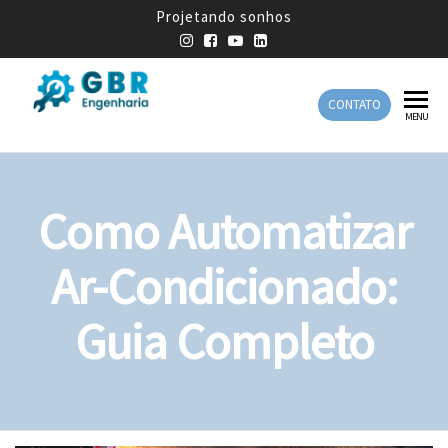
Projetando sonhos
CONTATO
GBR
Empresa
MENU
de
Engenharia
Engenharia
Mecânica
Como Automatizar
Ar-Condicionado:
Guia Completo