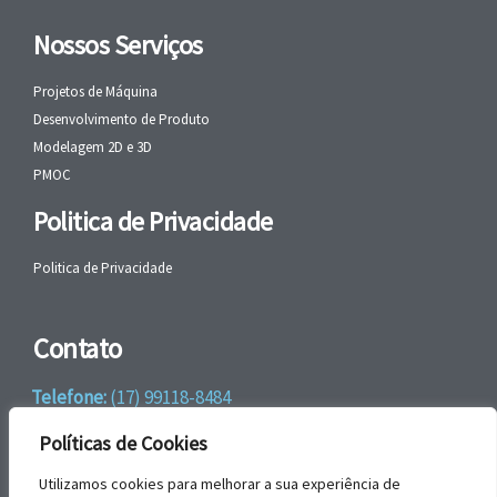
Nossos Serviços
Projetos de Máquina
Desenvolvimento de Produto
Modelagem 2D e 3D
PMOC
Politica de Privacidade
Politica de Privacidade
Contato
Telefone:
(17) 99118-8484
WhatsApp:
+55 (17) 99118-8484
Políticas de Cookies
email:
faleconosco@gbrengenharia.com
Utilizamos cookies para melhorar a sua experiência de