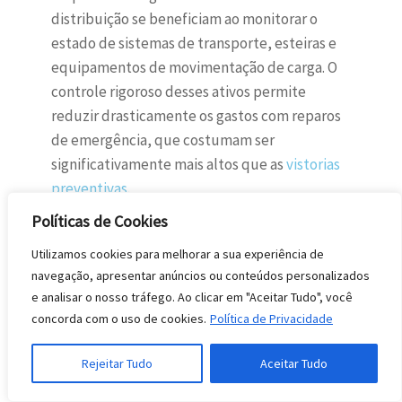
distribuição se beneficiam ao monitorar o
estado de sistemas de transporte, esteiras e
equipamentos de movimentação de carga. O
controle rigoroso desses ativos permite
reduzir drasticamente os gastos com reparos
de emergência, que costumam ser
significativamente mais altos que as
vistorias
preventivas
.
Políticas de Cookies
O uso de tecnologia de gestão nesse setor
assegura que o fluxo de mercadorias seja
Utilizamos cookies para melhorar a sua experiência de
constante e seguro. Além disso, facilita a
navegação, apresentar anúncios ou conteúdos personalizados
organização de cronogramas de manutenção
e analisar o nosso tráfego. Ao clicar em "Aceitar Tudo", você
para frotas e equipamentos de suporte,
concorda com o uso de cookies.
Política de Privacidade
mantendo a operação escalável e livre de
Rejeitar Tudo
Aceitar Tudo
gargalos que poderiam atrasar as entregas
finais.