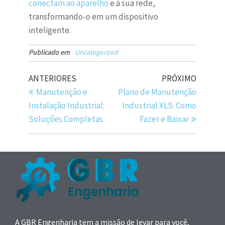
conectam ao aparelho
e à sua rede,
transformando-o em um dispositivo
inteligente.
Publicado em
Uncategorized
ANTERIORES
PRÓXIMO
Manutenção e
Plano de Manutenção
Instalação Industrial:
Industrial XLS: Como
Soluções Completas
Fazer e Baixar
A GBR Engenharia tem a missão de levar para você,