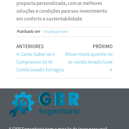
proposta personalizada, com as melhores
soluções e condições para seu investimento
em conforto e sustentabilidade.
Publicado em
Uncategorized
ANTERIORES
PRÓXIMO
Como Saber se o
Ativar modo quente no
Compressor do Ar
ar-condicionado Gree
Condicionado Estragou
A GBR Engenharia tem a missão de levar para você,