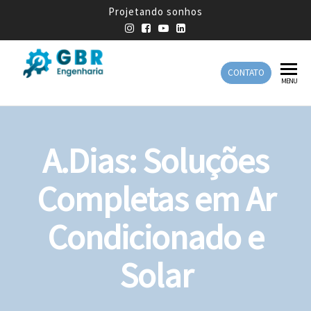
Projetando sonhos
CONTATO
GBR
Empresa
MENU
de
Engenharia
Engenharia
Mecânica
A.Dias: Soluções
Completas em Ar
Condicionado e
Solar