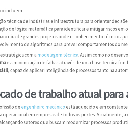
iro incluem:
ção técnica de indústrias e infraestrutura para orientar decisõ
ação de lógica matemática para identificar e mitigar riscos em 
anceira de grandes projetos onde o conhecimento técnico ajuda
olvimento de algoritmos para prever comportamentos do merc
estratégica com a
modelagem técnica
. Assim como no desenv
ima
e a minimização de falhas através de uma base técnica fu
sátil
, capaz de aplicar inteligência de processos tanto na auto
ado de trabalho atual para 
rofissão de
engenheiro mecânico
está aquecido e em constante
a operacional em empresas de todos os portes. Atualmente, a 
alcançando setores que buscam modernizar processos produtiv