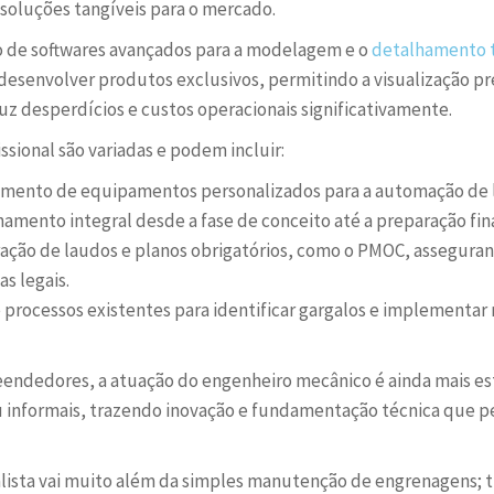
soluções tangíveis para o mercado.
ão de softwares avançados para a modelagem e o
detalhamento 
esenvolver produtos exclusivos, permitindo a visualização p
uz desperdícios e custos operacionais significativamente.
issional são variadas e podem incluir:
mento de equipamentos personalizados para a automação de li
ento integral desde a fase de conceito até a preparação final 
ação de laudos e planos obrigatórios, como o PMOC, assegura
s legais.
 processos existentes para identificar gargalos e implementa
ndedores, a atuação do engenheiro mecânico é ainda mais estr
 informais, trazendo inovação e fundamentação técnica que p
lista vai muito além da simples manutenção de engrenagens; tr