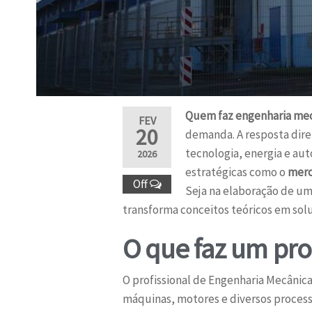
Quem faz engenharia mec
FEV
20
demanda. A resposta dire
tecnologia, energia e aut
2026
estratégicas como o
merc
Off
Seja na elaboração de u
transforma conceitos teóricos em sol
O que faz um pro
O profissional de Engenharia Mecânica
máquinas, motores e diversos processo