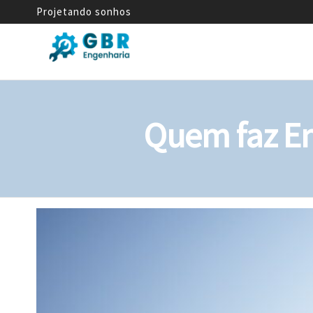
Projetando sonhos
GBR
Empresa
de
Engenharia
Engenharia
Mecânica
Quem faz En