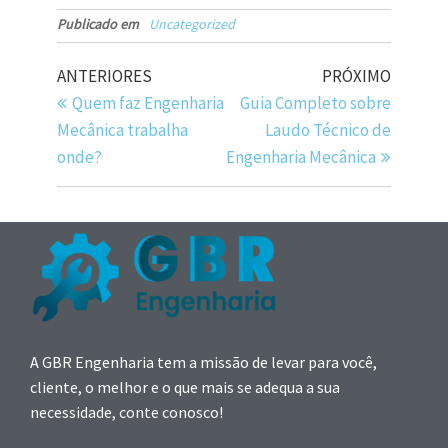
Publicado em
Uncategorized
ANTERIORES
PRÓXIMO
Quem faz Engenharia
Guia Completo sobre
Mecânica trabalha
Laudo Técnico de
onde?
Engenharia Mecânica
A GBR Engenharia tem a missão de levar para você,
cliente, o melhor e o que mais se adequa a sua
necessidade, conte conosco!