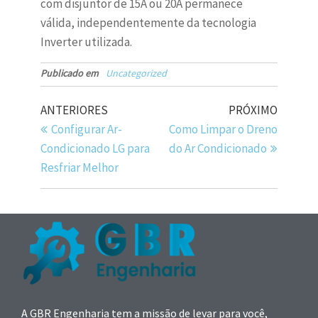
com disjuntor de 15A ou 20A permanece
válida, independentemente da tecnologia
Inverter utilizada.
Publicado em
Uncategorized
ANTERIORES
PRÓXIMO
Configurar Ar-
Como Limpar o Dreno
Condicionado LG para
do Ar Condicionado
Resfriar Melhor
A GBR Engenharia tem a missão de levar para você,