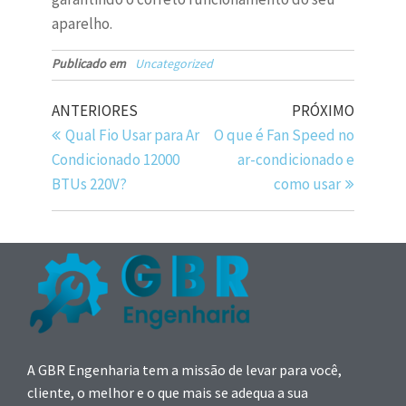
aparelho.
Publicado em
Uncategorized
ANTERIORES
PRÓXIMO
Qual Fio Usar para Ar
O que é Fan Speed no
Condicionado 12000
ar-condicionado e
BTUs 220V?
como usar
A GBR Engenharia tem a missão de levar para você,
cliente, o melhor e o que mais se adequa a sua