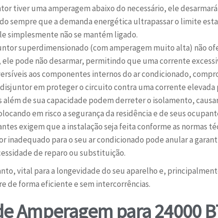
ntor tiver uma amperagem abaixo do necessário, ele desarma
o sempre que a demanda energética ultrapassar o limite estab
 ele simplesmente não se mantém ligado.
ntor superdimensionado (com amperagem muito alta) não ofe
, ele pode não desarmar, permitindo que uma corrente excessiv
ersíveis aos componentes internos do ar condicionado, com
 disjuntor em proteger o circuito contra uma corrente elevad
dos além de sua capacidade podem derreter o isolamento, causar
colocando em risco a segurança da residência e de seus ocupant
antes exigem que a instalação seja feita conforme as normas 
r inadequado para o seu ar condicionado pode anular a garant
cessidade de reparo ou substituição.
anto, vital para a longevidade do seu aparelho e, principalment
re de forma eficiente e sem intercorrências.
e Amperagem para 24000 B