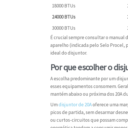
18000 BTUs
24000 BTUs
30000 BTUs
É crucial sempre consultar o manual do
aparelho (indicada pelo Selo Procel,
ideal do disjuntor.
Por que escolher o disj
A escolha predominante por um disjun
esses equipamentos consomem. Geral
mantém abaixo ou próxima dos 20A du
Um
disjuntor de 20A
oferece uma marg
picos de partida, sem desarmar desne
ou curtos-circuitos que possam compr
energética tendem a consumir menos, 