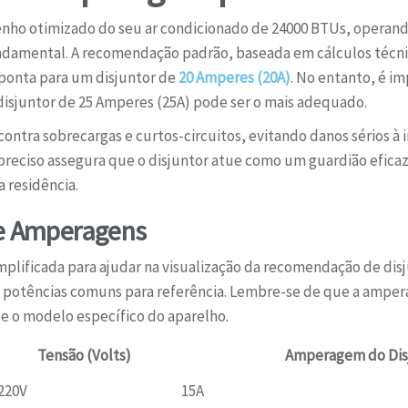
enho otimizado do seu ar condicionado de 24000 BTUs, operand
ndamental. A recomendação padrão, baseada em cálculos técnic
ponta para um disjuntor de
20 Amperes (20A)
. No entanto, é i
disjuntor de 25 Amperes (25A) pode ser o mais adequado.
contra sobrecargas e curtos-circuitos, evitando danos sérios à i
ciso assegura que o disjuntor atue como um guardião eficaz
a residência.
 e Amperagens
plificada para ajudar na visualização da recomendação de disj
potências comuns para referência. Lembre-se de que a ampera
 e o modelo específico do aparelho.
Tensão (Volts)
Amperagem do Di
220V
15A