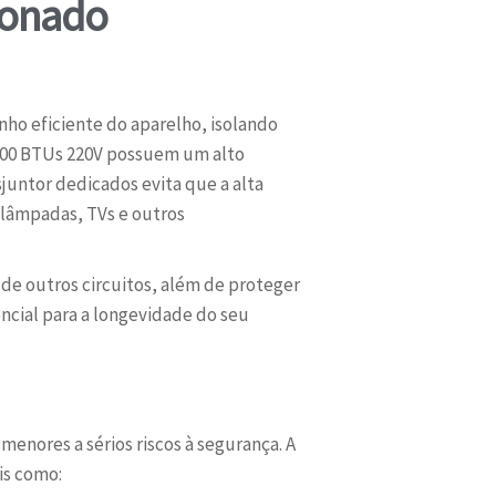
ionado
nho eficiente do aparelho, isolando
4000 BTUs 220V possuem um alto
untor dedicados evita que a alta
 lâmpadas, TVs e outros
 de outros circuitos, além de proteger
ncial para a longevidade do seu
menores a sérios riscos à segurança. A
is como: