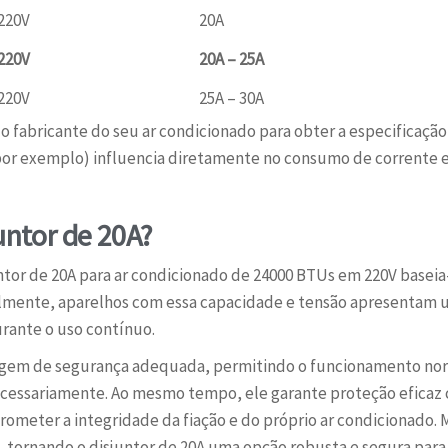
220V
20A
220V
20A – 25A
220V
25A – 30A
 fabricante do seu ar condicionado para obter a especificação 
 por exemplo) influencia diretamente no consumo de corrente
untor de 20A?
tor de 20A para ar condicionado de 24000 BTUs em 220V baseia
mente, aparelhos com essa capacidade e tensão apresentam u
rante o uso contínuo.
em de segurança adequada, permitindo o funcionamento norm
cessariamente. Ao mesmo tempo, ele garante proteção eficaz co
ometer a integridade da fiação e do próprio ar condicionado. 
tornando o disjuntor de 20A uma opção robusta e segura para a