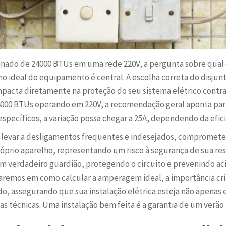
onado de 24000 BTUs em uma rede 220V, a pergunta sobre qual d
 ideal do equipamento é central. A escolha correta do disjun
mpacta diretamente na proteção do seu sistema elétrico contra 
000 BTUs operando em 220V, a recomendação geral aponta para
pecíficos, a variação possa chegar a 25A, dependendo da efici
levar a desligamentos frequentes e indesejados, comprometen
 próprio aparelho, representando um risco à segurança de sua re
 verdadeiro guardião, protegendo o circuito e prevenindo ac
remos em como calcular a amperagem ideal, a importância crític
do, assegurando que sua instalação elétrica esteja não apenas 
 técnicas. Uma instalação bem feita é a garantia de um verão 