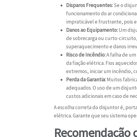
Disparos Frequentes:
Se o disju
funcionamento do ar condicionad
impraticável e frustrante, pois
Danos ao Equipamento:
Um disju
de sobrecarga ou curto-circuito
superaquecimento e danos irrev
Risco de Incêndio:
A falha de um
da fiação elétrica. Fios aqueci
extremos, iniciar um incêndio, 
Perda da Garantia:
Muitos fabric
adequados. O uso de um disjunto
custos adicionais em caso de ne
A escolha correta do disjuntor é, port
elétrica. Garante que seu sistema ope
Recomendação d