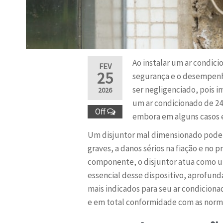
Ao instalar um ar condici
FEV
25
segurança e o desempenho
ser negligenciado, pois i
2026
um ar condicionado de 24
Off
embora em alguns casos es
Um disjuntor mal dimensionado pode 
graves, a danos sérios na fiação e no
componente, o disjuntor atua como um
essencial desse dispositivo, aprofunda
mais indicados para seu ar condiciona
e em total conformidade com as normas