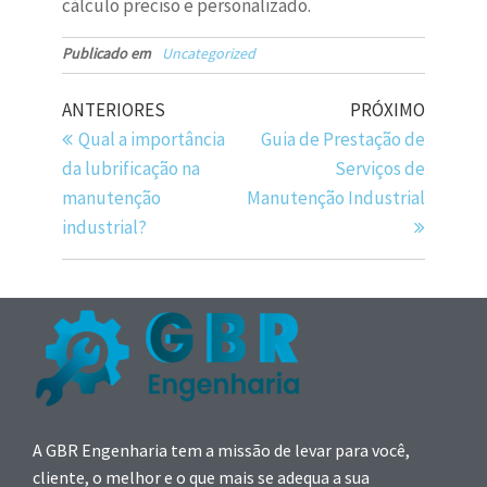
cálculo preciso e personalizado.
Publicado em
Uncategorized
ANTERIORES
PRÓXIMO
Qual a importância
Guia de Prestação de
da lubrificação na
Serviços de
manutenção
Manutenção Industrial
industrial?
A GBR Engenharia tem a missão de levar para você,
cliente, o melhor e o que mais se adequa a sua