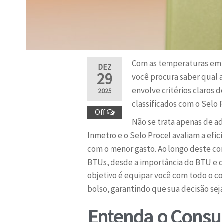
Com as temperaturas em a
DEZ
29
você procura saber qual 
envolve critérios claros 
2025
classificados com o Selo 
Off
Não se trata apenas de ad
Inmetro e o Selo Procel avaliam a ef
com o menor gasto. Ao longo deste c
BTUs, desde a importância do BTU e da
objetivo é equipar você com todo o con
bolso, garantindo que sua decisão seja
Entenda o Consu