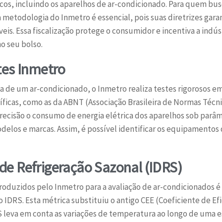
cos, incluindo os aparelhos de ar-condicionado. Para quem bu
metodologia do Inmetro é essencial, pois suas diretrizes gar
is. Essa fiscalização protege o consumidor e incentiva a indú
o seu bolso.
tes Inmetro
ca de um ar-condicionado, o Inmetro realiza testes rigorosos e
ficas, como as da ABNT (Associação Brasileira de Normas Técn
precisão o consumo de energia elétrica dos aparelhos sob par
odelos e marcas. Assim, é possível identificar os equipament
e Refrigeração Sazonal (IDRS)
troduzidos pelo Inmetro para a avaliação de ar-condicionados
IDRS. Esta métrica substituiu o antigo CEE (Coeficiente de Ef
RS leva em conta as variações de temperatura ao longo de uma 