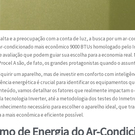
lta e a preocupação com a conta de luz, a busca por um ar-con
ar-condicionado mais econômico 9000 BTUs homologado pelo Inm
de avaliação que podem guiar sua escolha para a economia real.
Procel A são, de fato, os grandes protagonistas quando o assun
quirir um aparelho, mas de investir em conforto com inteligên
iciência energética é crucial para identificar os equipamento
onteúdo, vamos detalhar os fatores que realmente impactam o
 tecnologia Inverter, até a metodologia dos testes do Inmetro
hecimento necessário para escolher o aparelho ideal, que trará 
 a mais econômica e eficiente possível.
mo de Energia do Ar-Condi