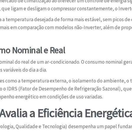
ercado de climatização ao oferecer um controle de energia sig
 que ligam e desligam o compressor constantemente, o Inverte
 a temperatura desejada de forma mais estável, sem picos de 
 mais em comparação com modelos não-Inverter, além de prop
umo Nominal e Real
nominal do real de um ar-condicionado. O consumo nominal ge
 variáveis do dia a dia.
res como a temperatura externa, o isolamento do ambiente, o 
mo o IDRS (Fator de Desempenho de Refrigeração Sazonal), qu
empenho energético em condições de uso variadas.
valia a Eficiência Energétic
rologia, Qualidade e Tecnologia) desempenha um papel fundame