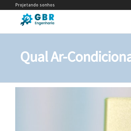
Projetando sonhos
GBR
Empresa
de
Engenharia
Engenharia
Mecânica
Qual Ar-Condicion