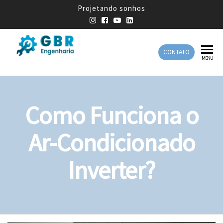
Projetando sonhos
CONTATO
GBR
Empresa
MENU
de
Engenharia
Engenharia
Mecânica
Como Funciona o
Ar-Condicionado
Inverter?