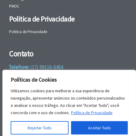
PMOC
Politica de Privacidade
Politica de Privacidade
Contato
Telefone:
(17) 99118-8484
WhatsApp:
+55 (17) 99118-8484
Políticas de Cookies
email:
faleconosco@gbrengenharia.com
Utilizamos cookies para melhorar a sua experiência de
navegação, apresentar anúncios ou conteúdos personalizados
e analisar o nosso tráfego. Ao clicar em "Aceitar Tudo", você
Rua Jatai, nº 81
concorda com o uso de cookies.
Política de Privacidade
CEP: 15385-044
Jardim das Paineiras, Ilha Solteira – SP
Rejeitar Tudo
Aceitar Tudo