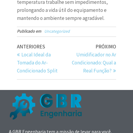
temperatura trabalhe sem impedimentos,
prolongando a vida útil do equipamento e
mantendo o ambiente sempre agradável.
Publicado em
Uncategorized
ANTERIORES
PRÓXIMO
Local Ideal da
Umidificador no Ar
Tomada do Ar-
Condicionado: Qual a
Condicionado Split
Real Função?
A GBR Engenharia tem a missão de levar para você,