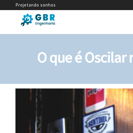
Projetando sonhos
GBR
Empresa
de
Engenharia
Engenharia
Mecânica
O que é Oscilar