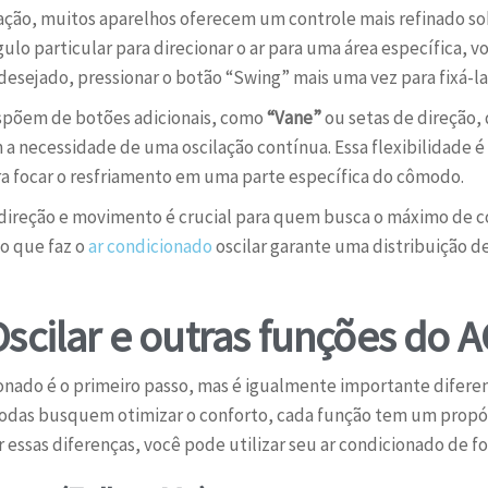
ilação, muitos aparelhos oferecem um controle mais refinado sob
lo particular para direcionar o ar para uma área específica, v
esejado, pressionar o botão “Swing” mais uma vez para fixá-la
spõem de botões adicionais, como
“Vane”
ou setas de direção,
a necessidade de uma oscilação contínua. Essa flexibilidade é 
ra focar o resfriamento em uma parte específica do cômodo.
direção e movimento é crucial para quem busca o máximo de co
ão que faz o
ar condicionado
oscilar garante uma distribuição de
scilar e outras funções do A
ionado é o primeiro passo, mas é igualmente importante difere
odas busquem otimizar o conforto, cada função tem um propós
essas diferenças, você pode utilizar seu ar condicionado de fo