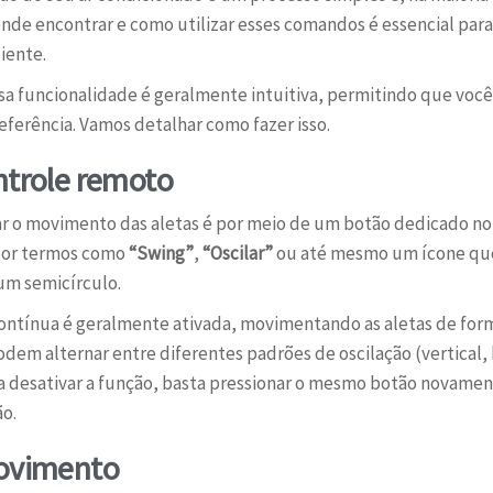
de encontrar e como utilizar esses comandos é essencial para o
iente.
ssa funcionalidade é geralmente intuitiva, permitindo que você 
ferência. Vamos detalhar como fazer isso.
ntrole remoto
ar o movimento das aletas é por meio de um botão dedicado no
 por termos como
“Swing”
,
“Oscilar”
ou até mesmo um ícone que
um semicírculo.
 contínua é geralmente ativada, movimentando as aletas de fo
em alternar entre diferentes padrões de oscilação (vertical, ho
a desativar a função, basta pressionar o mesmo botão novament
ão.
movimento