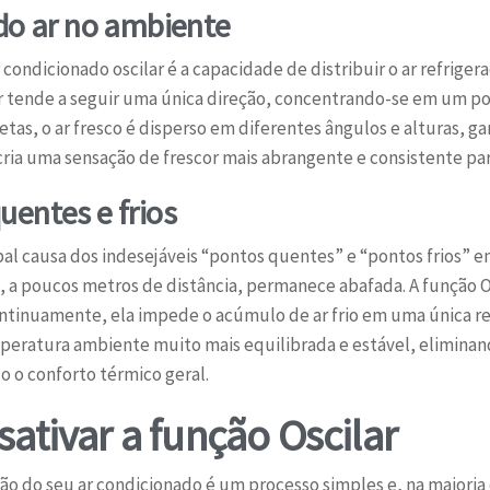
 do ar no ambiente
r condicionado oscilar é a capacidade de distribuir o ar refri
ar tende a seguir uma única direção, concentrando-se em um p
tas, o ar fresco é disperso em diferentes ângulos e alturas, 
o cria uma sensação de frescor mais abrangente e consistente pa
uentes e frios
ncipal causa dos indesejáveis “pontos quentes” e “pontos frios
, a poucos metros de distância, permanece abafada. A função O
ntinuamente, ela impede o acúmulo de ar frio em uma única re
peratura ambiente muito mais equilibrada e estável, eliminan
 o conforto térmico geral.
ativar a função Oscilar
ação do seu ar condicionado é um processo simples e, na maiori