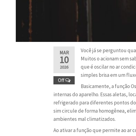
Você já se perguntou qua
MAR
10
Muitos o acionam sem sa
que é oscilar no ar condi
2026
simples brisa em um flux
Off
Basicamente, a função Os
internas do aparelho. Essas aletas, lo
refrigerado para diferentes pontos do
sim circule de forma homogênea, eli
ambientes mal climatizados.
Ao ativar a função que permite ao ar