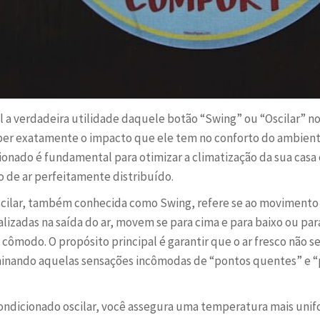
l a verdadeira utilidade daquele botão “Swing” ou “Oscilar” n
ber exatamente o impacto que ele tem no conforto do ambien
cionado é fundamental para otimizar a climatização da sua cas
o de ar perfeitamente distribuído.
cilar, também conhecida como Swing, refere se ao movimento 
calizadas na saída do ar, movem se para cima e para baixo ou par
 cômodo. O propósito principal é garantir que o ar fresco não
minando aquelas sensações incômodas de “pontos quentes” e “
 condicionado oscilar, você assegura uma temperatura mais uni