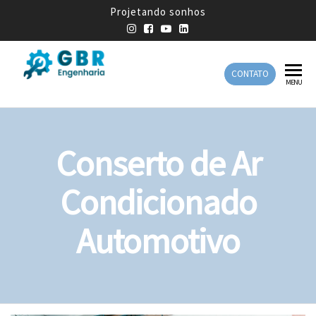
Projetando sonhos
CONTATO
GBR
Empresa
MENU
de
Engenharia
Engenharia
Mecânica
Conserto de Ar
Condicionado
Automotivo