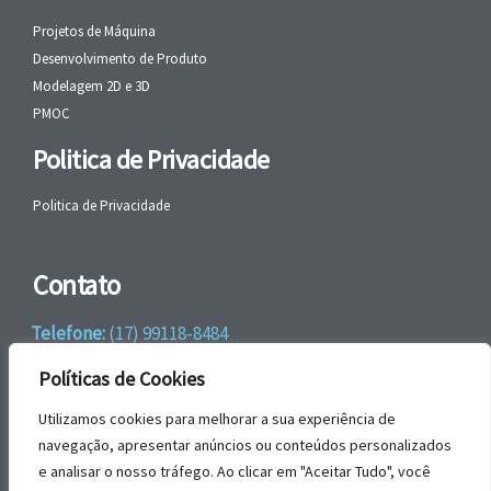
Projetos de Máquina
Desenvolvimento de Produto
Modelagem 2D e 3D
PMOC
Politica de Privacidade
Politica de Privacidade
Contato
Telefone:
(17) 99118-8484
WhatsApp:
+55 (17) 99118-8484
Políticas de Cookies
email:
faleconosco@gbrengenharia.com
Utilizamos cookies para melhorar a sua experiência de
navegação, apresentar anúncios ou conteúdos personalizados
e analisar o nosso tráfego. Ao clicar em "Aceitar Tudo", você
Rua Jatai, nº 81