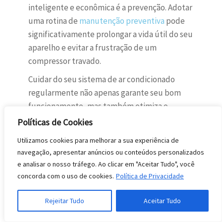
inteligente e econômica é a prevenção. Adotar
uma rotina de
manutenção preventiva
pode
significativamente prolongar a vida útil do seu
aparelho e evitar a frustração de um
compressor travado.
Cuidar do seu sistema de ar condicionado
regularmente não apenas garante seu bom
funcionamento, mas também otimiza o
consumo de energia e a qualidade do ar.
Políticas de Cookies
Pequenas ações podem fazer uma grande
Utilizamos cookies para melhorar a sua experiência de
diferença, evitando reparos caros e a
navegação, apresentar anúncios ou conteúdos personalizados
necessidade de intervir em um compressor já
e analisar o nosso tráfego. Ao clicar em "Aceitar Tudo", você
comprometido.
concorda com o uso de cookies.
Política de Privacidade
Limpeza regular do sistema
Rejeitar Tudo
Aceitar Tudo
de ar condicionado