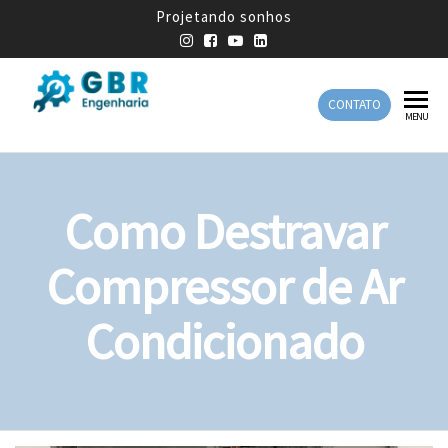
Projetando sonhos
CONTATO
GBR
Empresa
MENU
de
Engenharia
Engenharia
Mecânica
Como Destravar
Compressor de Ar
Condicionado