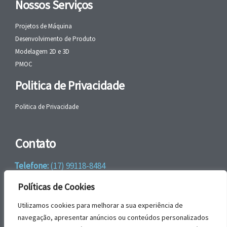
Nossos Serviços
Projetos de Máquina
Desenvolvimento de Produto
Modelagem 2D e 3D
PMOC
Politica de Privacidade
Politica de Privacidade
Contato
Telefone:
(17) 99118-8484
WhatsApp:
+55 (17) 99118-8484
Políticas de Cookies
email:
faleconosco@gbrengenharia.com
Utilizamos cookies para melhorar a sua experiência de
navegação, apresentar anúncios ou conteúdos personalizados