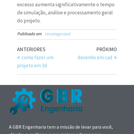
excesso aumenta significativamente o tempo
de simulação, análise e processamento geral
do projeto.
Publicado em
Uncategorized
ANTERIORES
PRÓXIMO
como fazer um
desenho em cad
projeto em 3d
A GBR Engenharia tem a missão de levar para você,