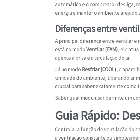
automático e o compressor desliga, ma
energia e manter o ambiente arejado 
Diferenças entre ventila
A principal diferença entre ventilar e
está no modo
Ventilar (FAN)
, ele atu
apenas a brisa e a circulação do ar.
Já no modo
Resfriar (COOL)
, o aparel
umidade do ambiente, liberando ar ma
crucial para saber exatamente como tir
Saber qual modo usar permite um contr
Guia Rápido: Des
Controlar a função de ventilação do se
a ventilação constante ou simplesmen