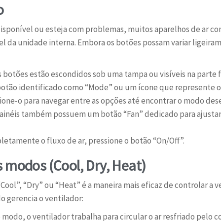
o
disponível ou esteja com problemas, muitos aparelhos de ar c
el da unidade interna. Embora os botões possam variar ligeira
 botões estão escondidos sob uma tampa ou visíveis na parte f
otão identificado como “Mode” ou um ícone que represente os
sione-o para navegar entre as opções até encontrar o modo dese
ainéis também possuem um botão “Fan” dedicado para ajustar
letamente o fluxo de ar, pressione o botão “On/Off”.
 modos (Cool, Dry, Heat)
ol”, “Dry” ou “Heat” é a maneira mais eficaz de controlar a ve
 gerencia o ventilador:
modo, o ventilador trabalha para circular o ar resfriado pelo co