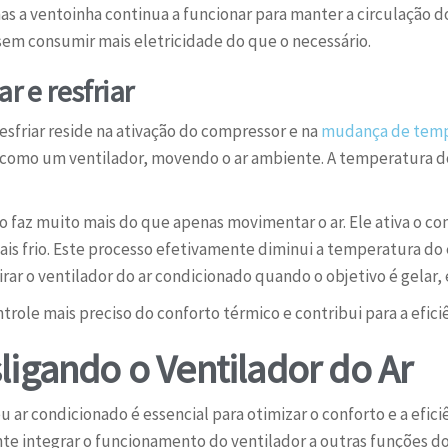
s a ventoinha continua a funcionar para manter a circulação d
sem consumir mais eletricidade do que o necessário.
r e resfriar
 resfriar reside na ativação do compressor e na
mudança de temp
a como um ventilador, movendo o ar ambiente. A temperatura d
ho faz muito mais do que apenas movimentar o ar. Ele ativa o c
is frio. Este processo efetivamente diminui a temperatura do 
ar o ventilador do ar condicionado quando o objetivo é gelar, 
ole mais preciso do conforto térmico e contribui para a efici
ligando o Ventilador do Ar
u ar condicionado é essencial para otimizar o conforto e a efici
te integrar o funcionamento do ventilador a outras funções d