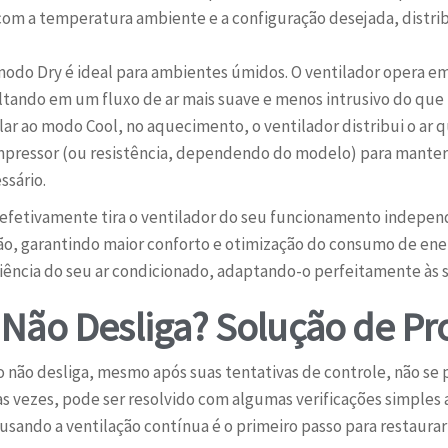
com a temperatura ambiente e a configuração desejada, distribu
odo Dry é ideal para ambientes úmidos. O ventilador opera em b
ltando em um fluxo de ar mais suave e menos intrusivo do que
lar ao modo Cool, no aquecimento, o ventilador distribui o ar 
pressor (ou resistência, dependendo do modelo) para manter
ssário.
 efetivamente tira o ventilador do seu funcionamento indepe
ção, garantindo maior conforto e otimização do consumo de en
iência do seu ar condicionado, adaptando-o perfeitamente às 
 Não Desliga? Solução de P
do não desliga, mesmo após suas tentativas de controle, não s
s vezes, pode ser resolvido com algumas verificações simples 
usando a ventilação contínua é o primeiro passo para restaurar