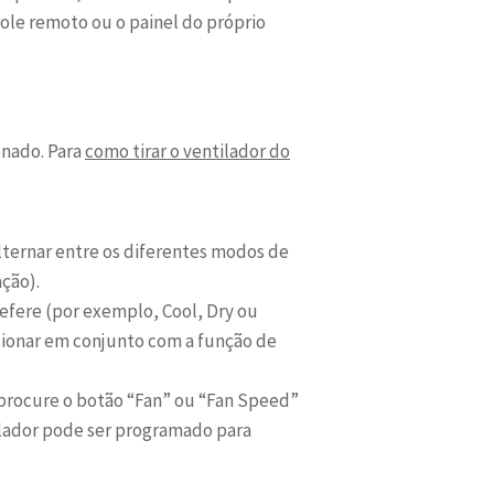
role remoto ou o painel do próprio
onado. Para
como tirar o ventilador do
ternar entre os diferentes modos de
ção).
fere (por exemplo, Cool, Dry ou
uncionar em conjunto com a função de
 procure o botão “Fan” ou “Fan Speed”
tilador pode ser programado para