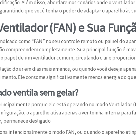
ificação. Além disso, abordaremos cenários onde o ventilado
 garantindo que você tenha o poder de adaptar o aparelho às s
entilador (FAN) e Sua Funç
ndicado como “FAN” no seu controle remoto ou painel do apa
não compreendem completamente. Sua principal função é move
az o papel de um ventilador comum, circulando o ar e proporci
culação do ar em dias mais amenos, ou quando você deseja apen
cimento. Ele consome significativamente menos energia do qu
ado ventila sem gelar?
 principalmente porque ele está operando no modo Ventilador 
nfiguração, o aparelho ativa apenas a ventoinha interna para fa
ar, permanece desligado.
ciona intencionalmente o modo FAN, ou quando o aparelho ati