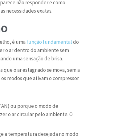
r parece não responder e como
uas necessidades exatas.
ão
relho, é uma
função fundamental
do
r o ar dentro do ambiente sem
onando uma sensação de brisa.
as que o ar estagnado se mova, sem a
e os modos que ativam o compressor.
(FAN) ou porque o modo de
zer o ar circular pelo ambiente. O
nge a temperatura desejada no modo