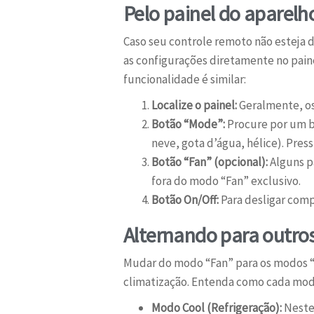
Pelo painel do aparelh
Caso seu controle remoto não esteja 
as configurações diretamente no pain
funcionalidade é similar:
Localize o painel:
Geralmente, os
Botão “Mode”:
Procure por um b
neve, gota d’água, hélice). Pres
Botão “Fan” (opcional):
Alguns p
fora do modo “Fan” exclusivo.
Botão On/Off:
Para desligar comp
Alternando para outros
Mudar do modo “Fan” para os modos “Co
climatização. Entenda como cada modo
Modo Cool (Refrigeração):
Neste 