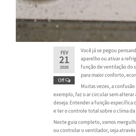
Você já se pegou pensand
FEV
21
aparelho ou ativar a refr
função de ventilação do 
2026
para maior conforto, eco
Off
Muitas vezes, a confusão
exemplo, faz o ar circular sem altera
deseja. Entender a função específica
e ter o controle total sobre o clima da
Neste guia completo, vamos mergulhar
ou controlar o ventilador, seja atrav