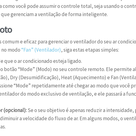
tra como você pode assumir o controle total, seja usando o cont
 que gerenciam a ventilação de forma inteligente.
moto
 comum e eficaz para gerenciar o ventilador do seu ar condici
a no modo
“Fan” (Ventilador)
, siga estas etapas simples:
e que o ar condicionado esteja ligado.
o botão “Mode” (Modo) no seu controle remoto. Ele permite al
ão), Dry (Desumidificação), Heat (Aquecimento) e Fan (Ventila
sione “Mode” repetidamente até chegar ao modo que você pre
o ventilador do modo exclusivo de ventilação, e ele passará a f
r (opcional):
Se o seu objetivo é apenas reduzir a intensidade,
 diminuir a velocidade do fluxo de ar. Em alguns modos, o ven
as.