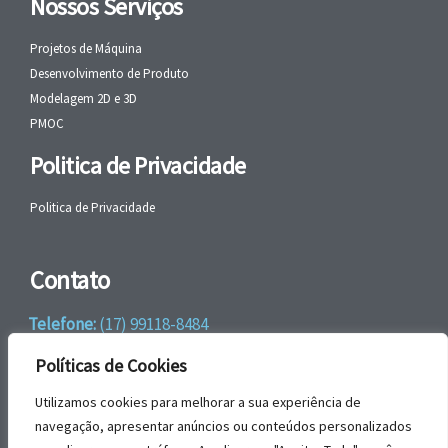
Nossos Serviços
Projetos de Máquina
Desenvolvimento de Produto
Modelagem 2D e 3D
PMOC
Politica de Privacidade
Politica de Privacidade
Contato
Telefone:
(17) 99118-8484
WhatsApp:
+55 (17) 99118-8484
Políticas de Cookies
email:
faleconosco@gbrengenharia.com
Utilizamos cookies para melhorar a sua experiência de
navegação, apresentar anúncios ou conteúdos personalizados