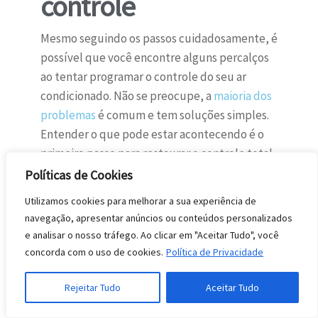
controle
Mesmo seguindo os passos cuidadosamente, é
possível que você encontre alguns percalços
ao tentar programar o controle do seu ar
condicionado. Não se preocupe, a
maioria dos
problemas
é comum e tem soluções simples.
Entender o que pode estar acontecendo é o
primeiro passo para restaurar o controle total
do seu aparelho de climatização.
Políticas de Cookies
Utilizamos cookies para melhorar a sua experiência de
O controle não liga o ar
navegação, apresentar anúncios ou conteúdos personalizados
condicionado
e analisar o nosso tráfego. Ao clicar em "Aceitar Tudo", você
concorda com o uso de cookies.
Política de Privacidade
Quando o controle remoto parece não ter
efeito no seu ar condicionado após a
Rejeitar Tudo
Aceitar Tudo
programação, as causas mais frequentes
geralmente estão relacionadas à comunicação