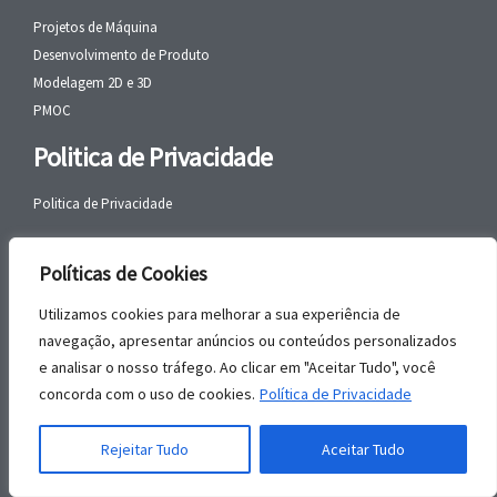
Projetos de Máquina
Desenvolvimento de Produto
Modelagem 2D e 3D
PMOC
Politica de Privacidade
Politica de Privacidade
Políticas de Cookies
Contato
Utilizamos cookies para melhorar a sua experiência de
Telefone:
(17) 99118-8484
navegação, apresentar anúncios ou conteúdos personalizados
e analisar o nosso tráfego. Ao clicar em "Aceitar Tudo", você
WhatsApp:
+55 (17) 99118-8484
concorda com o uso de cookies.
Política de Privacidade
email:
faleconosco@gbrengenharia.com
Rejeitar Tudo
Aceitar Tudo
Rua Jatai, nº 81