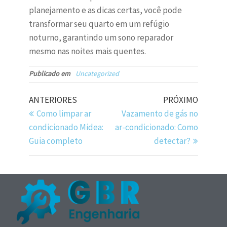
planejamento e as dicas certas, você pode
transformar seu quarto em um refúgio
noturno, garantindo um sono reparador
mesmo nas noites mais quentes.
Publicado em
Uncategorized
ANTERIORES
PRÓXIMO
Como limpar ar
Vazamento de gás no
condicionado Midea:
ar-condicionado: Como
Guia completo
detectar?