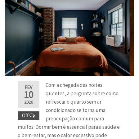
Com a chegada das noites
FEV
10
quentes, a pergunta sobre como
refrescar o quarto sem ar
2026
condicionado se torna uma
Off
preocupação comum para
muitos. Dormir bem é essencial para a saúde e
o bem-estar, mas o calor excessivo pode