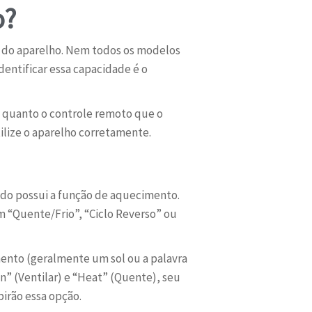
o?
ões do aparelho. Nem todos os modelos
dentificar essa capacidade é o
o quanto o controle remoto que o
ilize o aparelho corretamente.
ado possui a função de aquecimento.
m “Quente/Frio”, “Ciclo Reverso” ou
nto (geralmente um sol ou a palavra
n” (Ventilar) e “Heat” (Quente), seu
irão essa opção.