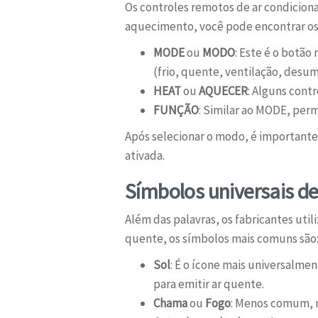
Os controles remotos de ar condicion
aquecimento, você pode encontrar os
MODE
ou
MODO
: Este é o botão
(frio, quente, ventilação, desum
HEAT
ou
AQUECER
: Alguns cont
FUNÇÃO
: Similar ao MODE, perm
Após selecionar o modo, é importante 
ativada.
Símbolos universais d
Além das palavras, os fabricantes util
quente, os símbolos mais comuns são
Sol
: É o ícone mais universalm
para emitir ar quente.
Chama
ou
Fogo
: Menos comum, m