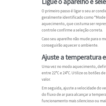
Ligue o aparelho e sel
O primeiro passo é ligar o seu ar con
geralmente identificado como “Mode”
aquecimento, que costuma ser represe
controle confirme a seleção correta.
Caso seu aparelho não mude para o m
conseguirão aquecer o ambiente.
Ajuste a temperatura e
Uma vez no modo aquecimento, defina 
entre 22°C e 24°C. Utilize os botões d
valor.
Em seguida, ajuste a velocidade do v
do fluxo de ar para alcançar a tempe
funcionamento mais silencioso ou mai