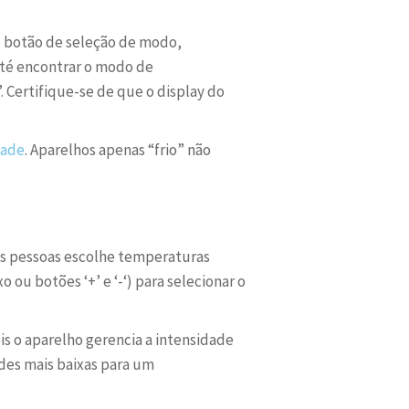
lo botão de seleção de modo,
até encontrar o modo de
Certifique-se de que o display do
dade
. Aparelhos apenas “frio” não
as pessoas escolhe temperaturas
 ou botões ‘+’ e ‘-‘) para selecionar o
s o aparelho gerencia a intensidade
des mais baixas para um