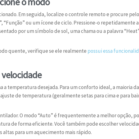
ecione o modo
dicionado. Em seguida, localize o controle remoto e procure pe
, “Função” ou um ícone de ciclo. Pressione-o repetidamente 
ntado por um símbolo de sol, uma chama ou a palavra “Heat”. 
odo quente, verifique se ele realmente
possui essa funcionali
 velocidade
a temperatura desejada. Para um conforto ideal, a maioria d
e ajuste de temperatura (geralmente setas para cima e para baixo
entilador. O modo “Auto” é frequentemente a melhor opção, poi
ratura de forma eficiente. Você também pode escolher velocida
s altas para um aquecimento mais rápido.