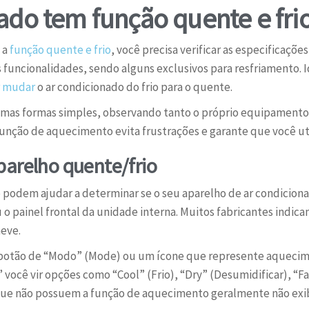
ado tem função quente e fri
 a
função quente e frio
, você precisa verificar as especificaç
 funcionalidades, sendo alguns exclusivos para resfriamento. I
r mudar
o ar condicionado do frio para o quente.
lgumas formas simples, observando tanto o próprio equipament
unção de aquecimento evita frustrações e garante que você ut
parelho quente/frio
e podem ajudar a determinar se o seu aparelho de ar condicion
o painel frontal da unidade interna. Muitos fabricantes indica
eve.
botão de “Modo” (Mode) ou um ícone que represente aquecime
 você vir opções como “Cool” (Frio), “Dry” (Desumidificar), “Fa
que não possuem a função de aquecimento geralmente não exib