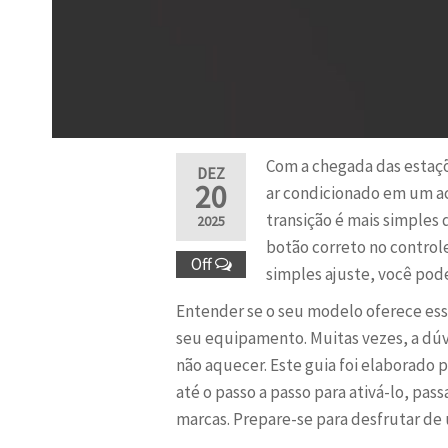
Com a chegada das estaçõe
DEZ
20
ar condicionado em um ac
transição é mais simples
2025
botão correto no control
Off
simples ajuste, você pod
Entender se o seu modelo oferece ess
seu equipamento. Muitas vezes, a dúv
não aquecer. Este guia foi elaborado
até o passo a passo para ativá-lo, pa
marcas. Prepare-se para desfrutar d