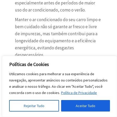
especialmente antes de períodos de maior
uso do ar condicionado, como o verão.
Manter o ar condicionado do seu carro limpo e
bem cuidado não só garante ar fresco e livre
de impurezas, mas também contribui para a
longevidade do equipamento e a eficiência
energética, evitando desgastes
desnecessários.
Políticas de Cookies
Publicado em
Uncategorized
Utilizamos cookies para melhorar a sua experiência de
ANTERIORES
PRÓXIMO
navegação, apresentar anúncios ou conteúdos personalizados
e analisar o nosso tráfego. Ao clicar em "Aceitar Tudo", você
Funções do Controle
Limpar Ar-
concorda com o uso de cookies.
Política de Privacidade
do Ar Condicionado:
Condicionado Externo:
Guia Completo
Guia Completo
Rejeitar Tudo
Aceitar Tudo