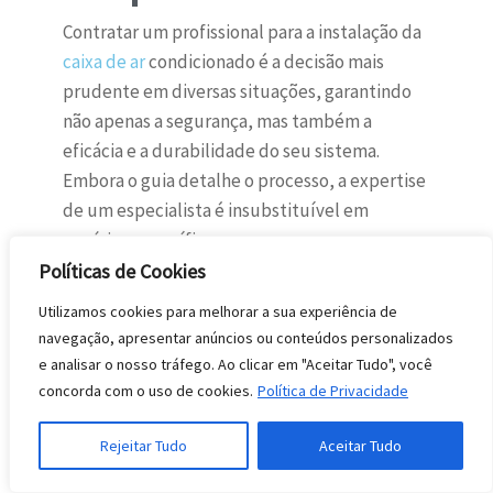
Contratar um profissional para a instalação da
caixa de ar
condicionado é a decisão mais
prudente em diversas situações, garantindo
não apenas a segurança, mas também a
eficácia e a durabilidade do seu sistema.
Embora o guia detalhe o processo, a expertise
de um especialista é insubstituível em
cenários específicos.
Políticas de Cookies
A necessidade de um técnico qualificado se
torna evidente quando você não possui
Utilizamos cookies para melhorar a sua experiência de
navegação, apresentar anúncios ou conteúdos personalizados
experiência prévia com instalações elétricas
e analisar o nosso tráfego. Ao clicar em "Aceitar Tudo", você
ou hidráulicas. Erros nesse tipo de trabalho
concorda com o uso de cookies.
Política de Privacidade
podem resultar em vazamentos, curtos-
circuitos ou até mesmo danos estruturais,
Rejeitar Tudo
Aceitar Tudo
comprometendo a integridade da sua
propriedade e a segurança dos moradores. Um