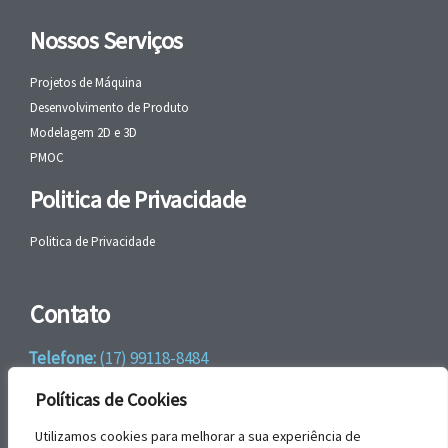
Nossos Serviços
Projetos de Máquina
Desenvolvimento de Produto
Modelagem 2D e 3D
PMOC
Politica de Privacidade
Politica de Privacidade
Contato
Telefone:
(17) 99118-8484
WhatsApp:
+55 (17) 99118-8484
Políticas de Cookies
email:
faleconosco@gbrengenharia.com
Utilizamos cookies para melhorar a sua experiência de