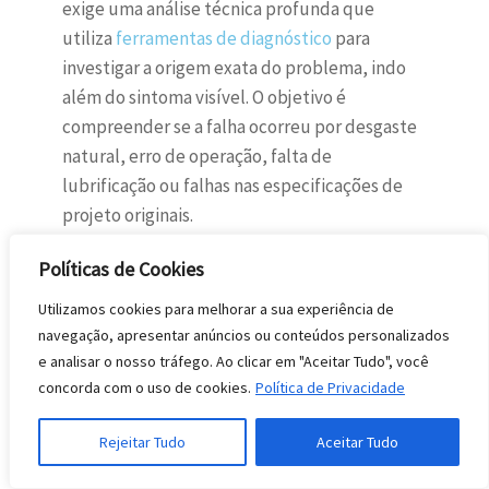
exige uma análise técnica profunda que
utiliza
ferramentas de diagnóstico
para
investigar a origem exata do problema, indo
além do sintoma visível. O objetivo é
compreender se a falha ocorreu por desgaste
natural, erro de operação, falta de
lubrificação ou falhas nas especificações de
projeto originais.
A consulta aos desenhos técnicos e
Políticas de Cookies
especificações de projeto auxilia nessa
Utilizamos cookies para melhorar a sua experiência de
investigação, permitindo verificar se as peças
navegação, apresentar anúncios ou conteúdos personalizados
de reposição e os ajustes mecânicos estão em
e analisar o nosso tráfego. Ao clicar em "Aceitar Tudo", você
conformidade com as exigências técnicas de
concorda com o uso de cookies.
Política de Privacidade
fabricação. Quando a causa raiz é eliminada, a
recorrência do defeito é interrompida, o que
Rejeitar Tudo
Aceitar Tudo
preserva a integridade do patrimônio e