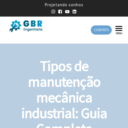
Projetando sonhos
CONTATO
GBR
Empresa
MENU
de
Engenharia
Engenharia
Mecânica
Tipos de
manutenção
mecânica
industrial: Guia