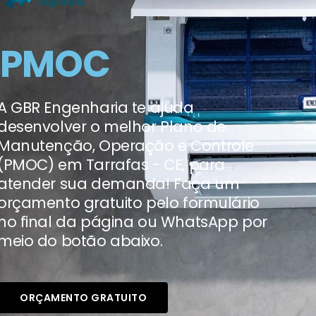
PMOC
A GBR Engenharia te ajuda
desenvolver o melhor Plano de
Manutenção, Operação e Controle
(PMOC) em Tarrafas - CE, para
atender sua demanda! Faça um
orçamento gratuito pelo formulário
no final da página ou WhatsApp por
meio do botão abaixo.
ORÇAMENTO GRATUITO