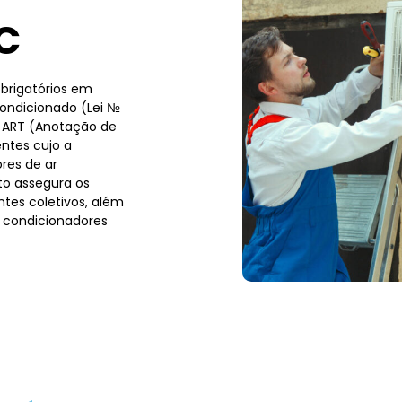
C
brigatórios em
condicionado (Lei №
a ART (Anotação de
ntes cujo a
res de ar
to assegura os
tes coletivos, além
 condicionadores