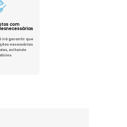
astos com
esnecessárias
irá garantir que
ões necessárias
das, evitando
dícios.