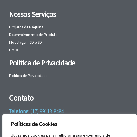
Nossos Serviços
Projetos de Máquina
Desenvolvimento de Produto
Modelagem 2D e 3D
PMOC
Politica de Privacidade
Politica de Privacidade
Contato
Telefone:
(17) 99118-8484
WhatsApp:
+55 (17) 99118-8484
Políticas de Cookies
email:
faleconosco@gbrengenharia.com
Utilizamos cookies para melhorar a sua experiência de