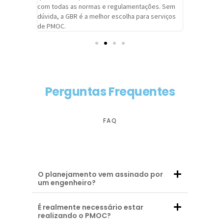
com todas as normas e regulamentações. Sem
alcançado
dúvida, a GBR é a melhor escolha para serviços
contar co
de PMOC.
futuras d
Perguntas Frequentes
FAQ
O planejamento vem assinado por
um engenheiro?
É realmente necessário estar
realizando o PMOC?