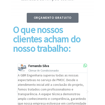
ORÇAMENTO GRATUITO
O que nossos
clientes acham do
nosso trabalho:
Fernando Silva
Car
Climar Ar Condicionado
Cli
lizar o
A GBR Engenharia superou todas as nossas
Recomendo
tremamente
expectativas no serviço de PMOC. Desde o
Engenhari
oi
atendimento inicial até a conclusão do projeto,
um alto ní
trabalho de
fomos tratados com profissionalismo e
qualidade 
viços da
transparência. A equipe técnica demonstrou
foi pontua
a um
amplo conhecimento e competência, garantindo
cuidado c
adrão.
que nossa empresa estivesse em conformidade
extremame