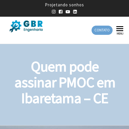
Projetando sonhos
CONTATO
GBR
Empresa
MENU
de
Engenharia
Engenharia
Mecânica
Quem pode
assinar PMOC em
Ibaretama – CE