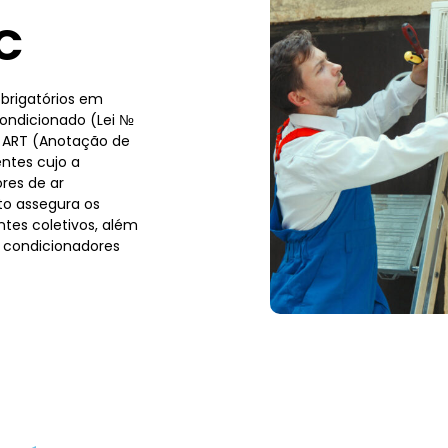
C
brigatórios em
condicionado (Lei №
a ART (Anotação de
ntes cujo a
res de ar
to assegura os
tes coletivos, além
 condicionadores