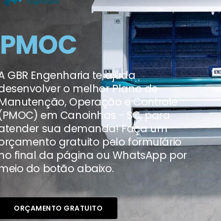
PMOC
A GBR Engenharia te ajuda
desenvolver o melhor Plano de
Manutenção, Operação e Controle
(PMOC) em Canoinhas - SC, para
atender sua demanda! Faça um
orçamento gratuito pelo formulário
no final da página ou WhatsApp por
meio do botão abaixo.
ORÇAMENTO GRATUITO