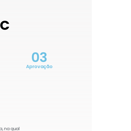
OC
03
Aprovação
a, na qual