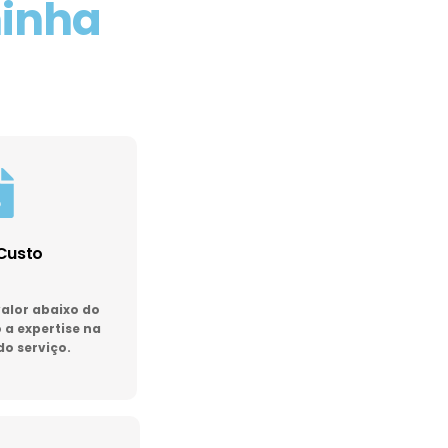
minha
Custo
lor abaixo do
a expertise na
do serviço.