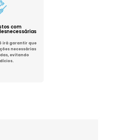
astos com
esnecessárias
irá garantir que
ões necessárias
das, evitando
dícios.