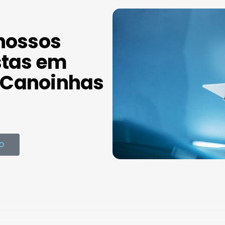
nossos
stas em
Canoinhas
O