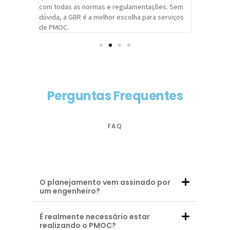
com todas as normas e regulamentações. Sem
alcançado
dúvida, a GBR é a melhor escolha para serviços
contar co
de PMOC.
futuras d
Perguntas Frequentes
FAQ
O planejamento vem assinado por
um engenheiro?
É realmente necessário estar
realizando o PMOC?