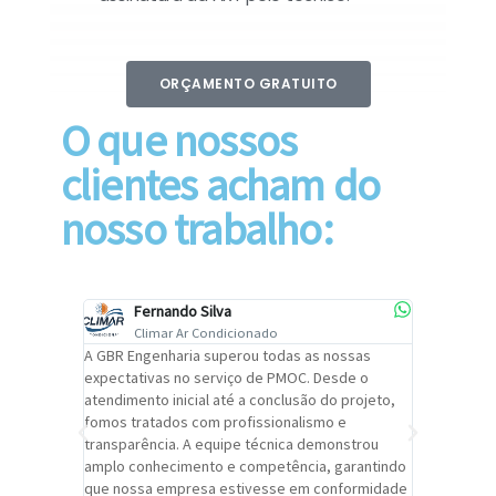
ORÇAMENTO GRATUITO
O que nossos
clientes acham do
nosso trabalho:
Fernando Silva
Car
Climar Ar Condicionado
Cli
lizar o
A GBR Engenharia superou todas as nossas
Recomendo
tremamente
expectativas no serviço de PMOC. Desde o
Engenhari
oi
atendimento inicial até a conclusão do projeto,
um alto ní
trabalho de
fomos tratados com profissionalismo e
qualidade 
viços da
transparência. A equipe técnica demonstrou
foi pontua
a um
amplo conhecimento e competência, garantindo
cuidado c
adrão.
que nossa empresa estivesse em conformidade
extremame