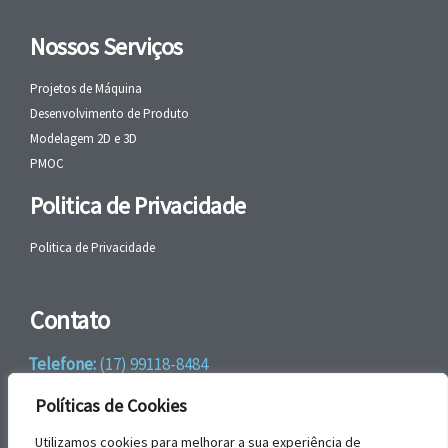
Nossos Serviços
Projetos de Máquina
Desenvolvimento de Produto
Modelagem 2D e 3D
PMOC
Politica de Privacidade
Politica de Privacidade
Contato
Telefone:
(17) 99118-8484
WhatsApp:
+55 (17) 99118-8484
Políticas de Cookies
email:
faleconosco@gbrengenharia.com
Utilizamos cookies para melhorar a sua experiência de