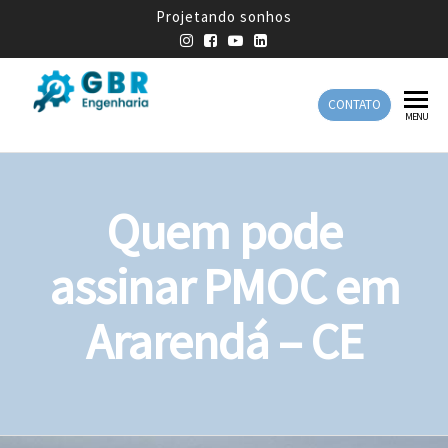
Projetando sonhos
CONTATO
GBR
Empresa
MENU
de
Engenharia
Engenharia
Mecânica
Quem pode
assinar PMOC em
Ararendá – CE