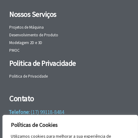
Nossos Serviços
Projetos de Máquina
Desenvolvimento de Produto
Modelagem 2D e 3D
PMOC
Politica de Privacidade
Politica de Privacidade
Contato
Telefone:
(17) 99118-8484
WhatsApp:
+55 (17) 99118-8484
Políticas de Cookies
email:
faleconosco@gbrengenharia.com
Utilizamos cookies para melhorar a sua experiência de