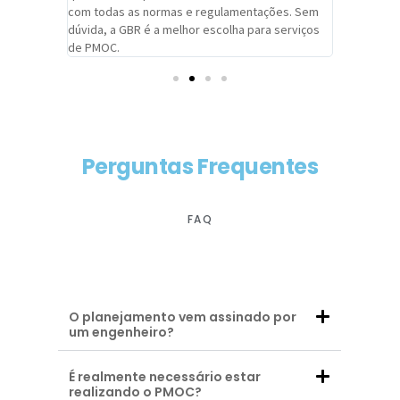
com todas as normas e regulamentações. Sem
alcançado
dúvida, a GBR é a melhor escolha para serviços
contar co
de PMOC.
futuras d
Perguntas Frequentes
FAQ
O planejamento vem assinado por
um engenheiro?
É realmente necessário estar
realizando o PMOC?