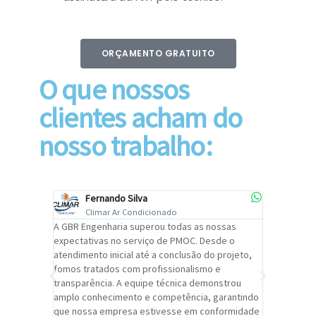
ORÇAMENTO GRATUITO
O que nossos
clientes acham do
nosso trabalho:
Fernando Silva
Car
Climar Ar Condicionado
Cli
lizar o
A GBR Engenharia superou todas as nossas
Recomendo
tremamente
expectativas no serviço de PMOC. Desde o
Engenhari
oi
atendimento inicial até a conclusão do projeto,
um alto ní
trabalho de
fomos tratados com profissionalismo e
qualidade 
viços da
transparência. A equipe técnica demonstrou
foi pontua
a um
amplo conhecimento e competência, garantindo
cuidado c
adrão.
que nossa empresa estivesse em conformidade
extremame