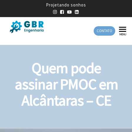
Projetando sonhos
CONTATO
GBR
Empresa
MENU
de
Engenharia
Engenharia
Mecânica
Quem pode
assinar PMOC em
Alcântaras – CE