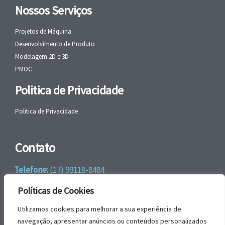
Nossos Serviços
Projetos de Máquina
Desenvolvimento de Produto
Modelagem 2D e 3D
PMOC
Politica de Privacidade
Politica de Privacidade
Contato
Telefone:
(17) 99118-8484
WhatsApp:
+55 (17) 99118-8484
Políticas de Cookies
email:
faleconosco@gbrengenharia.com
Utilizamos cookies para melhorar a sua experiência de
navegação, apresentar anúncios ou conteúdos personalizados