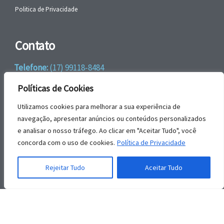
Politica de Privacidade
Contato
Telefone:
(17) 99118-8484
WhatsApp:
+55 (17) 99118-8484
Políticas de Cookies
email:
faleconosco@gbrengenharia.com
Utilizamos cookies para melhorar a sua experiência de
navegação, apresentar anúncios ou conteúdos personalizados
e analisar o nosso tráfego. Ao clicar em "Aceitar Tudo", você
Rua Jatai, nº 81
concorda com o uso de cookies.
Política de Privacidade
CEP: 15385-044
Jardim das Paineiras, Ilha Solteira – SP
Rejeitar Tudo
Aceitar Tudo
© | GBR Engenharia 2026.
Todos os direitos reservados.