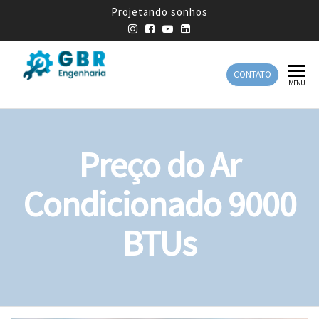
Projetando sonhos
CONTATO
GBR
Empresa
MENU
de
Engenharia
Engenharia
Mecânica
Preço do Ar
Condicionado 9000
BTUs