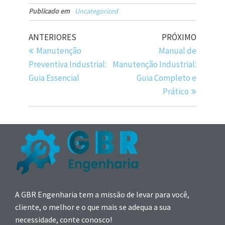
Publicado em
Uncategorized
ANTERIORES
PRÓXIMO
Manutenção
Manual de
Preventiva Industrial:
Manutenção Industrial:
Guia Essencial
Guia Completo e
Prático
A GBR Engenharia tem a missão de levar para você,
cliente, o melhor e o que mais se adequa a sua
necessidade, conte conosco!