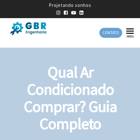
Projetando sonhos
CONTATO
GBR
Empresa
MENU
de
Engenharia
Engenharia
Mecânica
Qual Ar
Condicionado
Comprar? Guia
Completo