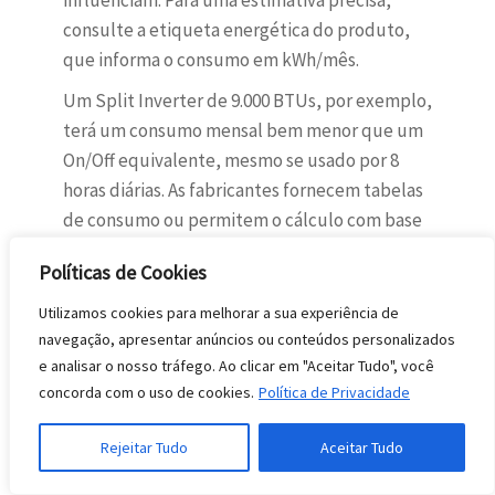
influenciam. Para uma estimativa precisa,
consulte a etiqueta energética do produto,
que informa o consumo em kWh/mês.
Um Split Inverter de 9.000 BTUs, por exemplo,
terá um consumo mensal bem menor que um
On/Off equivalente, mesmo se usado por 8
horas diárias. As fabricantes fornecem tabelas
de consumo ou permitem o cálculo com base
na potência e no tempo de uso. Comparar
Políticas de Cookies
essas informações é vital ao decidir qual ar
condicionado comprar.
Utilizamos cookies para melhorar a sua experiência de
navegação, apresentar anúncios ou conteúdos personalizados
Compreender a eficiência energética é crucial
e analisar o nosso tráfego. Ao clicar em "Aceitar Tudo", você
para o seu bolso. Agora, vamos explorar as
concorda com o uso de cookies.
Política de Privacidade
marcas que se destacam por oferecer
tecnologias avançadas e produtos com
Rejeitar Tudo
Aceitar Tudo
excelente custo-benefício.