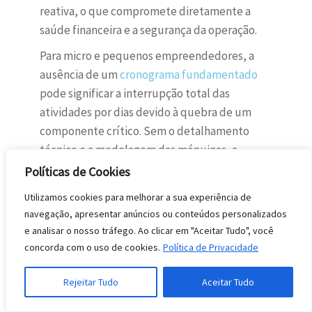
reativa, o que compromete diretamente a
saúde financeira e a segurança da operação.
Para micro e pequenos empreendedores, a
ausência de um
cronograma fundamentado
pode significar a interrupção total das
atividades por dias devido à quebra de um
componente crítico. Sem o detalhamento
técnico e a modelagem das máquinas, a
identificação da falha torna-se mais lenta e a
Políticas de Cookies
reposição de peças mais complexa,
Utilizamos cookies para melhorar a sua experiência de
resultando em atrasos nas entregas e perda
navegação, apresentar anúncios ou conteúdos personalizados
de competitividade no mercado.
e analisar o nosso tráfego. Ao clicar em "Aceitar Tudo", você
concorda com o uso de cookies.
Política de Privacidade
Ignorar
quais são os tipos de manutenção
industrial
e como aplicá-los gera uma série de
Rejeitar Tudo
Aceitar Tudo
consequências negativas para a planta
produtiva: