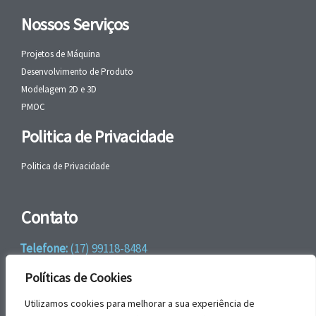
Nossos Serviços
Projetos de Máquina
Desenvolvimento de Produto
Modelagem 2D e 3D
PMOC
Politica de Privacidade
Politica de Privacidade
Contato
Telefone:
(17) 99118-8484
WhatsApp:
+55 (17) 99118-8484
Políticas de Cookies
email:
faleconosco@gbrengenharia.com
Utilizamos cookies para melhorar a sua experiência de