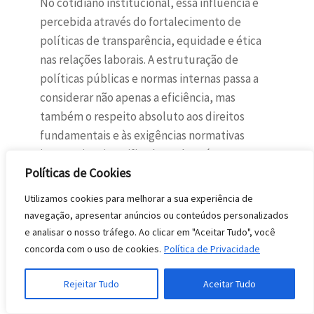
No cotidiano institucional, essa influência é
percebida através do fortalecimento de
políticas de transparência, equidade e ética
nas relações laborais. A estruturação de
políticas públicas e normas internas passa a
considerar não apenas a eficiência, mas
também o respeito absoluto aos direitos
fundamentais e às exigências normativas
internacionais ratificadas pelo país.
Políticas de Cookies
Os principais reflexos da implementação
desses direitos no cenário brasileiro incluem:
Utilizamos cookies para melhorar a sua experiência de
navegação, apresentar anúncios ou conteúdos personalizados
Reforma Legislativa:
Criação de leis
e analisar o nosso tráfego. Ao clicar em "Aceitar Tudo", você
específicas para proteger grupos
concorda com o uso de cookies.
Política de Privacidade
vulneráveis, alinhando o ordenamento
pátrio aos tratados de Direitos Humanos
Rejeitar Tudo
Aceitar Tudo
com status supralegal.