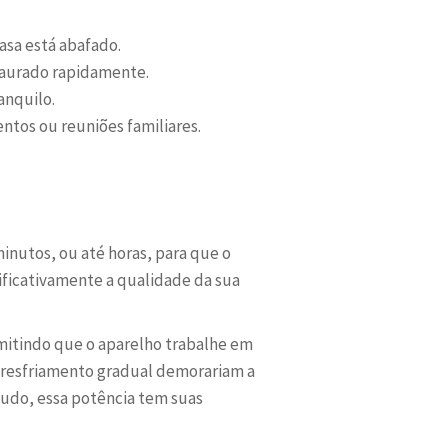
asa está abafado.
staurado rapidamente.
anquilo.
entos ou reuniões familiares.
minutos, ou até horas, para que o
ificativamente a qualidade da sua
ermitindo que o aparelho trabalhe em
 resfriamento gradual demorariam a
tudo, essa potência tem suas