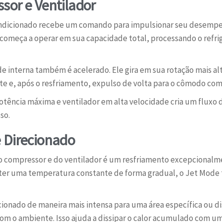
sor e Ventilador
ondicionado recebe um comando para impulsionar seu desempen
 começa a operar em sua capacidade total, processando o refrig
de interna também é acelerado. Ele gira em sua rotação mais a
te e, após o resfriamento, expulso de volta para o cômodo com
ência máxima e ventilador em alta velocidade cria um fluxo d
so.
 Direcionado
o compressor e do ventilador é um resfriamento excepcionalm
r uma temperatura constante de forma gradual, o Jet Mode t
cionado de maneira mais intensa para uma área específica ou d
m o ambiente. Isso ajuda a dissipar o calor acumulado com uma