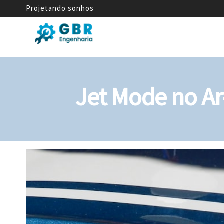
Projetando sonhos
GBR
Empresa
de
Engenharia
Engenharia
Mecânica
Jet Mode no A