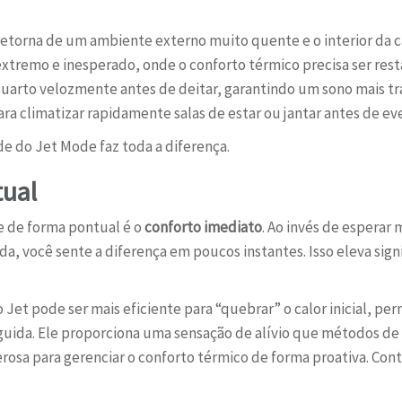
torna de um ambiente externo muito quente e o interior da c
extremo e inesperado, onde o conforto térmico precisa ser re
 quarto velozmente antes de deitar, garantindo um sono mais tr
ra climatizar rapidamente salas de estar ou jantar antes de ev
de do Jet Mode faz toda a diferença.
tual
e de forma pontual é o
conforto imediato
. Ao invés de esperar 
a, você sente a diferença em poucos instantes. Isso eleva sign
 Jet pode ser mais eficiente para “quebrar” o calor inicial, p
ida. Ele proporciona uma sensação de alívio que métodos de
osa para gerenciar o conforto térmico de forma proativa. Con