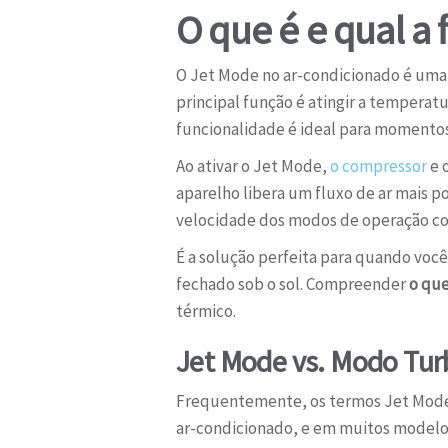
O que é e qual a
O Jet Mode no ar-condicionado é uma
principal função é atingir a tempera
funcionalidade é ideal para momentos 
Ao ativar o Jet Mode,
o compressor
e 
aparelho libera um fluxo de ar mais 
velocidade dos modos de operação co
É a solução perfeita para quando vo
fechado sob o sol. Compreender
o que
térmico.
Jet Mode vs. Modo Tu
Frequentemente, os termos Jet Mode 
ar-condicionado, e em muitos modelos