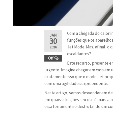
Com a chegada do calor in
JAN
30
funções que os aparelhos
Jet Mode. Mas, afinal, o 
2026
escaldantes?
Off
Este recurso, presente e
urgente. Imagine chegar em casa em u
exatamente isso que o modo Jet prop
com uma agilidade surpreendente.
Neste artigo, vamos desvendar em de
em quais situações seu uso é mais van
essa ferramenta e desfrutar de um con