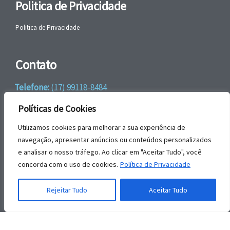
Politica de Privacidade
Politica de Privacidade
Contato
Telefone:
(17) 99118-8484
WhatsApp:
+55 (17) 99118-8484
Políticas de Cookies
email:
faleconosco@gbrengenharia.com
Utilizamos cookies para melhorar a sua experiência de
navegação, apresentar anúncios ou conteúdos personalizados
e analisar o nosso tráfego. Ao clicar em "Aceitar Tudo", você
Rua Jatai, nº 81
concorda com o uso de cookies.
Política de Privacidade
CEP: 15385-044
Jardim das Paineiras, Ilha Solteira – SP
Rejeitar Tudo
Aceitar Tudo
© | GBR Engenharia 2026.
Todos os direitos reservados.