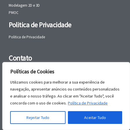
Modelagem 2D e 3D
PMOC
Politica de Privacidade
Politica de Privacidade
Contato
Telefone:
(17) 99118-8484
Políticas de Cookies
WhatsApp:
+55 (17) 99118-8484
Utilizamos cookies para melhorar a sua experiência de
navegação, apresentar anúncios ou conteúdos personalizados
email:
faleconosco@gbrengenharia.com
e analisar o nosso tráfego. Ao clicar em "Aceitar Tudo", você
concorda com o uso de cookies.
Política de Privacidade
Rua Jatai, nº 81
Rejeitar Tudo
Aceitar Tudo
CEP: 15385-044
Jardim das Paineiras, Ilha Solteira – SP