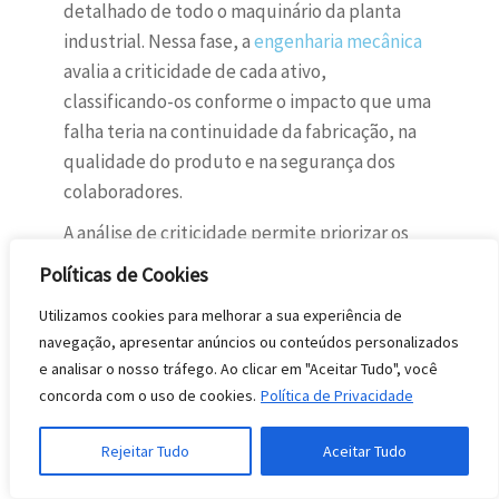
detalhado de todo o maquinário da planta
industrial. Nessa fase, a
engenharia mecânica
avalia a criticidade de cada ativo,
classificando-os conforme o impacto que uma
falha teria na continuidade da fabricação, na
qualidade do produto e na segurança dos
colaboradores.
A análise de criticidade permite priorizar os
esforços de manutenção nos equipamentos
Políticas de Cookies
“Classe A”, onde uma parada não programada
Utilizamos cookies para melhorar a sua experiência de
causaria prejuízos financeiros severos. O
navegação, apresentar anúncios ou conteúdos personalizados
detalhamento técnico e a modelagem 3D são
e analisar o nosso tráfego. Ao clicar em "Aceitar Tudo", você
ferramentas valiosas aqui para entender quais
concorda com o uso de cookies.
Política de Privacidade
componentes internos sofrem maior fadiga e
exigem monitoramento constante.
Rejeitar Tudo
Aceitar Tudo