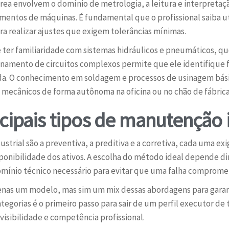
 área envolvem o domínio de metrologia, a leitura e interpret
entos de máquinas. É fundamental que o profissional saiba ut
 realizar ajustes que exigem tolerâncias mínimas.
ter familiaridade com sistemas hidráulicos e pneumáticos, qu
namento de circuitos complexos permite que ele identifique fa
ida. O conhecimento em soldagem e processos de usinagem bá
 mecânicos de forma autônoma na oficina ou no chão de fábrica
cipais tipos de manutenção i
ustrial são a preventiva, a preditiva e a corretiva, cada uma ex
ponibilidade dos ativos. A escolha do método ideal depende di
ínio técnico necessário para evitar que uma falha comprometa
penas um modelo, mas sim um mix dessas abordagens para garan
egorias é o primeiro passo para sair de um perfil executor de 
isibilidade e competência profissional.