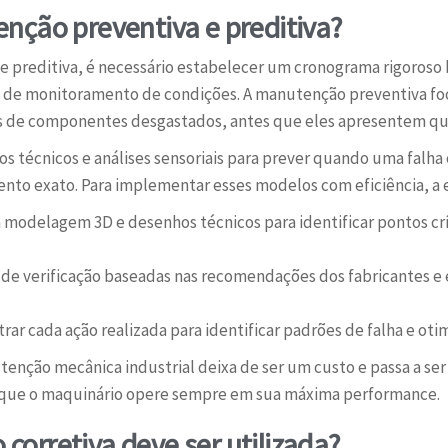
nção preventiva e preditiva?
 e preditiva, é necessário estabelecer um cronograma rigoros
as de monitoramento de condições. A manutenção preventiva f
ocas de componentes desgastados, antes que eles apresentem qu
os técnicos e análises sensoriais para prever quando uma falha
ento exato. Para implementar esses modelos com eficiência, a
a modelagem 3D e desenhos técnicos para identificar pontos c
as de verificação baseadas nas recomendações dos fabricantes 
rar cada ação realizada para identificar padrões de falha e ot
utenção mecânica industrial deixa de ser um custo e passa a s
 que o maquinário opere sempre em sua máxima performance.
orretiva deve ser utilizada?