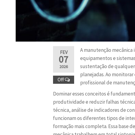
A manutenção mecânica in
FEV
07
equipamentos e sistemas 
sustentação de qualquer p
2026
planejadas. Ao monitorar 
Off
profissional de manutençã
Dominar esses conceitos é fundamenta
produtividade e reduzir falhas técnic
técnica, análise de indicadores de c
funcionam os diferentes tipos de inter
formação mais completa. Essa base de
mecânica trabalhem em total sintonia 