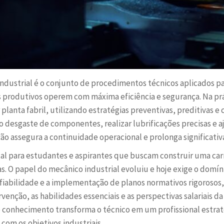
dustrial é o conjunto de procedimentos técnicos aplicados pa
produtivos operem com máxima eficiência e segurança. Na prát
lanta fabril, utilizando estratégias preventivas, preditivas e 
o desgaste de componentes, realizar lubrificações precisas e 
o assegura a continuidade operacional e prolonga significativa
l para estudantes e aspirantes que buscam construir uma carre
as. O papel do mecânico industrial evoluiu e hoje exige o dom
onfiabilidade e a implementação de planos normativos rigoros
venção, as habilidades essenciais e as perspectivas salariais 
 conhecimento transforma o técnico em um profissional estraté
com os objetivos industriais.