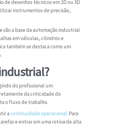
ação de desenhos técnicos em 2D ou 3D
ilizar instrumentos de precisão,
e são a base da automação industrial
lhas em válvulas, cilindros e
sica também se destaca como um
.
ndustrial?
igindo do profissional um
retamente da criticidade do
 o fluxo de trabalho.
tir a
continuidade operacional
. Para
tarefas e entrar em uma rotina de alta