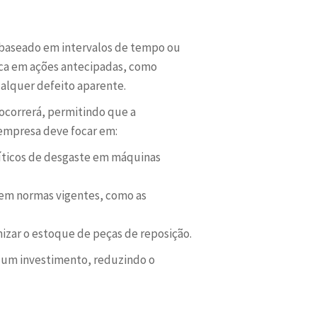
o baseado em intervalos de tempo ou
oca em ações antecipadas, como
alquer defeito aparente.
 ocorrerá, permitindo que a
 empresa deve focar em:
ríticos de desgaste em máquinas
e em normas vigentes, como as
imizar o estoque de peças de reposição.
er um investimento, reduzindo o