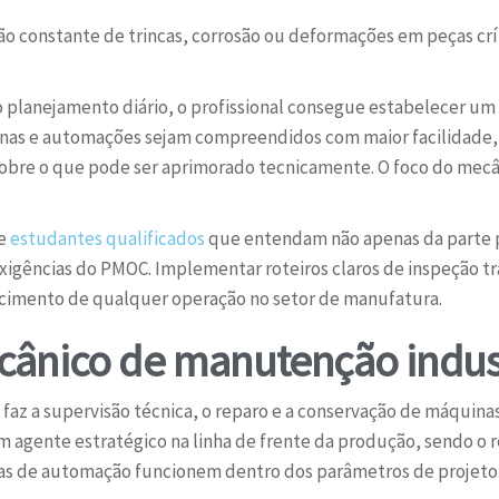
ão constante de trincas, corrosão ou deformações em peças cr
 planejamento diário, o profissional consegue estabelecer um c
nas e automações sejam compreendidos com maior facilidade, p
sobre o que pode ser aprimorado tecnicamente. O foco do mec
ge
estudantes qualificados
que entendam não apenas da parte 
exigências do PMOC. Implementar roteiros claros de inspeção 
escimento de qualquer operação no setor de manufatura.
cânico de manutenção indust
az a supervisão técnica, o reparo e a conservação de máquinas
 agente estratégico na linha de frente da produção, sendo o r
mas de automação funcionem dentro dos parâmetros de projeto