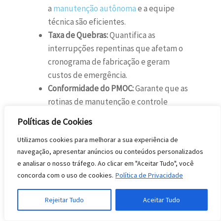
a
manutenção autônoma
e a equipe
técnica são eficientes.
Taxa de Quebras:
Quantifica as
interrupções repentinas que afetam o
cronograma de fabricação e geram
custos de emergência.
Conformidade do PMOC:
Garante que as
rotinas de manutenção e controle
estejam sendo seguidas conforme as
Políticas de Cookies
exigências legais e normativas.
Utilizamos cookies para melhorar a sua experiência de
Para micro e pequenos empreendedores, o
navegação, apresentar anúncios ou conteúdos personalizados
monitoramento desses indicadores
e analisar o nosso tráfego. Ao clicar em "Aceitar Tudo", você
transforma a gestão técnica em uma
concorda com o uso de cookies.
Política de Privacidade
ferramenta de decisão estratégica. Ao
observar a redução nos custos de reparo e a
Rejeitar Tudo
Aceitar Tudo
diminuição de produtos com defeito, fica