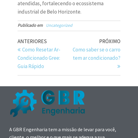
atendidas, fortalecendo o ecossistema
industrial de Belo Horizonte.
Publicado em
Uncategorized
ANTERIORES
PRÓXIMO
Como Resetar Ar-
Como saber se o carro
Condicionado Gree:
tem ar condicionado?
Guia Rápido
A GBR Engenharia tem a missão de levar para você,
cliente, o melhor e o que mais se adequa a sua