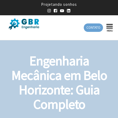
Projetando sonhos
CONTATO
GBR
Empresa
MENU
de
Engenharia
Engenharia
Mecânica
Engenharia
Mecânica em Belo
Horizonte: Guia
Completo