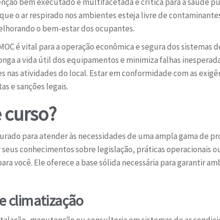
ção bem executado é multifacetada e crítica para a saúde púb
ue o ar respirado nos ambientes esteja livre de contaminantes
melhorando o bem-estar dos ocupantes.
MOC é vital para a operação econômica e segura dos sistemas de
nga a vida útil dos equipamentos e minimiza falhas inesperad
s nas atividades do local. Estar em conformidade com as exigê
s e sanções legais.
 curso?
urado para atender às necessidades de uma ampla gama de pro
 seus conhecimentos sobre legislação, práticas operacionais ou 
ra você. Ele oferece a base sólida necessária para garantir am
de climatização
talação, manutenção ou consultoria em sistemas de ar condicio