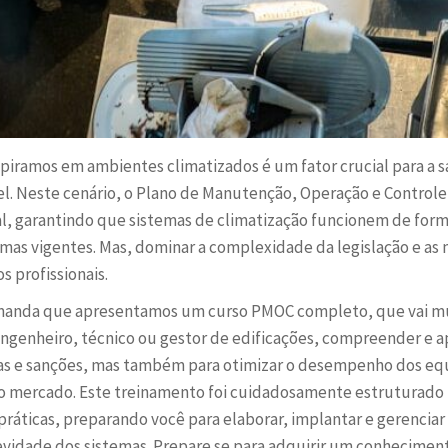
spiramos em ambientes climatizados é um fator crucial para a 
vel. Neste cenário, o Plano de Manutenção, Operação e Contr
 garantindo que sistemas de climatização funcionem de forma
as vigentes. Mas, dominar a complexidade da legislação e as 
s profissionais.
manda que apresentamos um curso PMOC completo, que vai mui
 engenheiro, técnico ou gestor de edificações, compreender e 
ltas e sanções, mas também para otimizar o desempenho dos eq
 no mercado. Este treinamento foi cuidadosamente estruturado 
práticas, preparando você para elaborar, implantar e gerencia
ngevidade dos sistemas. Prepare se para adquirir um conhecime