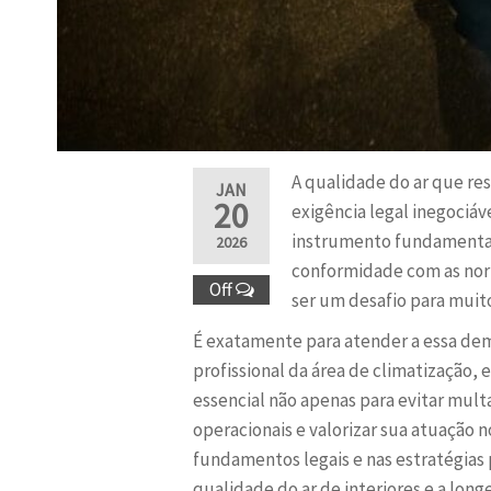
A qualidade do ar que re
JAN
20
exigência legal inegociá
instrumento fundamental,
2026
conformidade com as norm
Off
ser um desafio para muito
É exatamente para atender a essa de
profissional da área de climatização,
essencial não apenas para evitar mu
operacionais e valorizar sua atuação
fundamentos legais e nas estratégias 
qualidade do ar de interiores e a lo