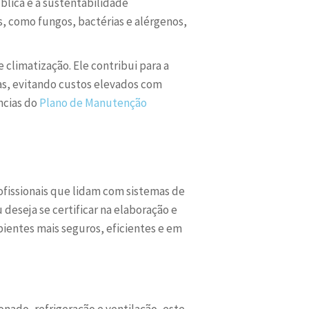
lica e a sustentabilidade
, como fungos, bactérias e alérgenos,
 climatização. Ele contribui para a
as, evitando custos elevados com
ncias do
Plano de Manutenção
fissionais que lidam com sistemas de
deseja se certificar na elaboração e
bientes mais seguros, eficientes e em
nado, refrigeração e ventilação, este