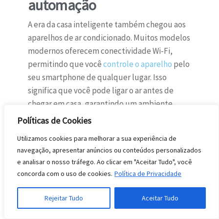
automação
A era da casa inteligente também chegou aos
aparelhos de ar condicionado. Muitos modelos
modernos oferecem conectividade Wi-Fi,
permitindo que você
controle o aparelho
pelo
seu smartphone de qualquer lugar. Isso
significa que você pode ligar o ar antes de
chegar em casa, garantindo um ambiente
fresco assim que entra.
Políticas de Cookies
Além do
controle remoto
via app, a
Utilizamos cookies para melhorar a sua experiência de
automação inclui integração com assistentes
navegação, apresentar anúncios ou conteúdos personalizados
de voz, como Alexa e Google Assistant. Com
e analisar o nosso tráfego. Ao clicar em "Aceitar Tudo", você
concorda com o uso de cookies.
Política de Privacidade
comandos simples, você pode ajustar a
temperatura, ligar ou desligar o aparelho.
Rejeitar Tudo
Aceitar Tudo
Funções de agendamento permitem
programar o funcionamento do ar