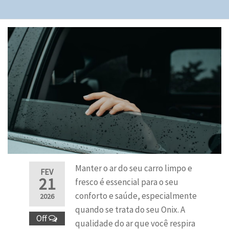
Manter o ar do seu carro limpo e
FEV
21
fresco é essencial para o seu
conforto e saúde, especialmente
2026
quando se trata do seu Onix. A
Off
qualidade do ar que você respira